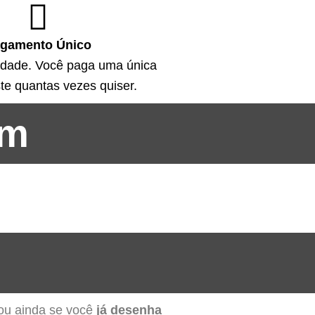
gamento Único
idade. Você paga uma única
ste quantas vezes quiser.
em
 ou ainda se você
já desenha