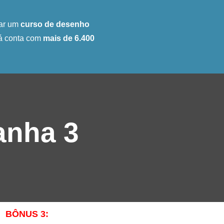
ar um
curso de desenho
já conta com
mais de 6.400
do
anha 3
BÔNUS 3: