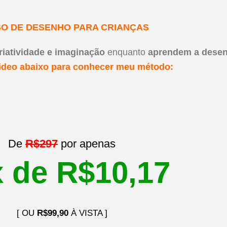
O DE DESENHO PARA CRIANÇAS
riatividade e imaginação
enquanto
aprendem a desen
video abaixo para conhecer meu método:
De
R$297
por apenas
 de R$10,17
[ OU
R$99,90
À VISTA ]