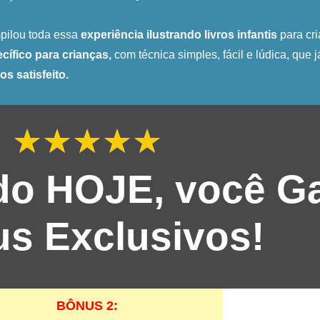
ilou toda essa
experiência ilustrando livros infantis
para cri
cífico para crianças,
com técnica simples, fácil e lúdica, que 
os satisfeito.
★
★
★
★
★
Classifica
como
5
do HOJE, você G
de
5
s Exclusivos!
BÔNUS 2: