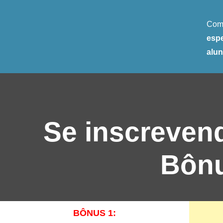
Comp
espe
alun
Se inscreven
Bônu
BÔNUS 1: