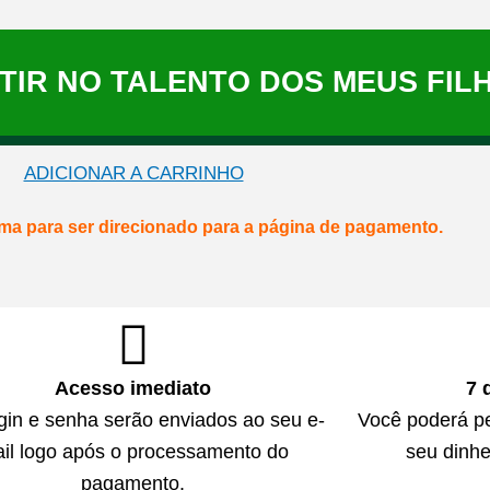
STIR NO TALENTO DOS MEUS FIL
ADICIONAR A CARRINHO
ima para ser direcionado para a página de pagamento.
Acesso imediato
7 
gin e senha serão enviados ao seu e-
Você poderá p
il logo após o processamento do
seu dinhe
pagamento.