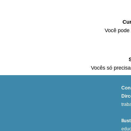
Cur
Você pode a
Vocês só precisa
Conh
Dirc
trab
Ilus
edu