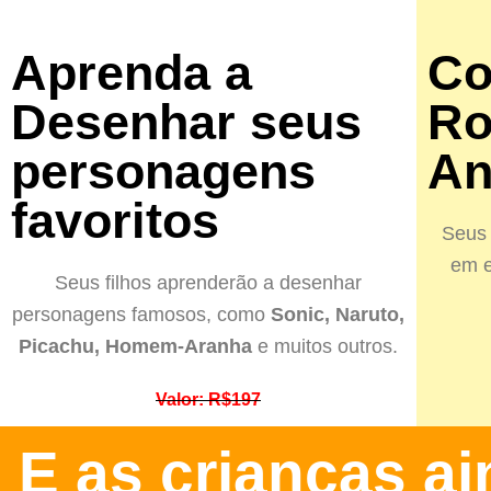
Aprenda a
Co
Desenhar seus
Ro
personagens
An
favoritos
Seus 
em e
Seus filhos aprenderão a desenhar
personagens famosos, como
Sonic, Naruto,
Picachu, Homem-Aranha
e muitos outros.
Valor: R$197
E as crianças a