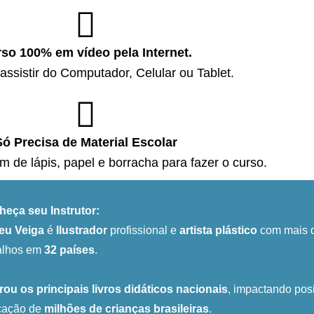
so 100% em vídeo pela Internet.
ssistir do Computador, Celular ou Tablet.
Só Precisa de Material Escolar
m de lápis, papel e borracha para fazer o curso.
eça seu Instrutor:
eu Veiga
é
Ilustrador
profissional e
artista plástico
com mais d
alhos em
32 países
.
trou os principais livros didáticos nacionais
, impactando posi
cação de
milhões de crianças brasileiras
.