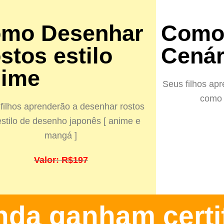
mo Desenhar
Como
stos estilo
Cenár
ime​
Seus filhos ap
como 
filhos aprenderão a desenhar rostos
stilo de desenho japonês [ anime e
mangá ]
Valor: R$197
inda ganham certi