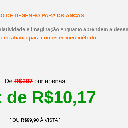
O DE DESENHO PARA CRIANÇAS
riatividade e imaginação
enquanto
aprendem a desen
video abaixo para conhecer meu método:
De
R$297
por apenas
 de R$10,17
[ OU
R$99,90
À VISTA ]