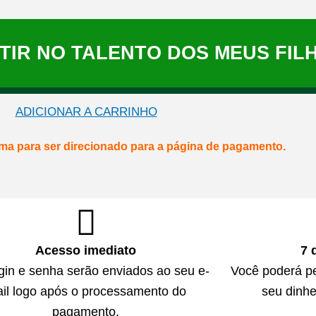
STIR NO TALENTO DOS MEUS FIL
ADICIONAR A CARRINHO
ima para ser direcionado para a página de pagamento.
Acesso imediato
7 
gin e senha serão enviados ao seu e-
Você poderá p
il logo após o processamento do
seu dinhe
pagamento.