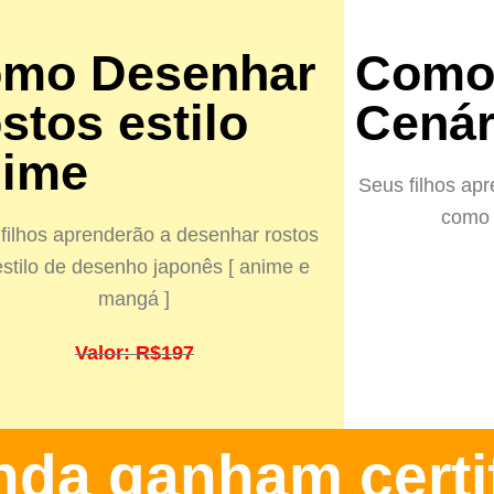
mo Desenhar
Como
stos estilo
Cenár
ime​
Seus filhos ap
como 
filhos aprenderão a desenhar rostos
stilo de desenho japonês [ anime e
mangá ]
Valor: R$197
inda ganham certi