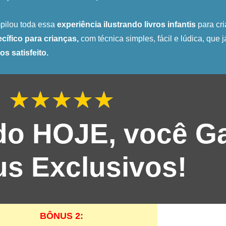
ilou toda essa
experiência ilustrando livros infantis
para cri
cífico para crianças,
com técnica simples, fácil e lúdica, que 
os satisfeito.
★
★
★
★
★
Classifica
como
5
do HOJE, você G
de
5
s Exclusivos!
BÔNUS 2: