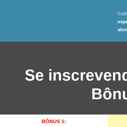
Comp
espe
alun
Se inscreven
Bônu
BÔNUS 1: