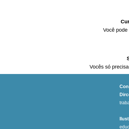
Cur
Você pode a
Vocês só precisa
Conh
Dirc
trab
Ilus
edu