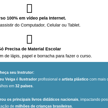
so 100% em vídeo pela Internet.
ssistir do Computador, Celular ou Tablet.
Só Precisa de Material Escolar
m de lápis, papel e borracha para fazer o curso.
eça seu Instrutor:
eu Veiga
é
Ilustrador
profissional e
artista plástico
com mais d
alhos em
32 países
.
trou os principais livros didáticos nacionais
, impactando posi
cação de
milhões de crianças brasileiras
.