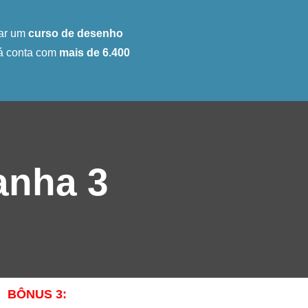
ar um
curso de desenho
já conta com
mais de 6.400
do
anha 3
BÔNUS 3: