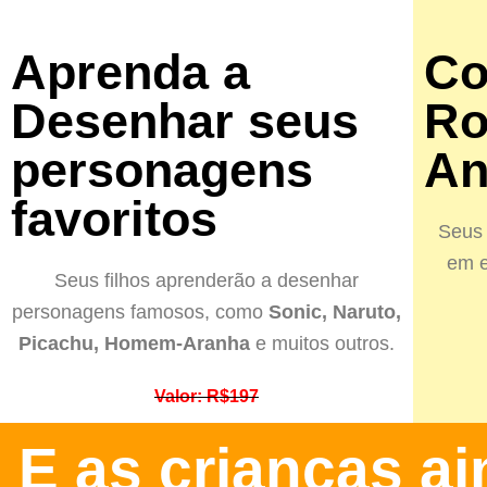
Aprenda a
Co
Desenhar seus
Ro
personagens
An
favoritos
Seus 
em e
Seus filhos aprenderão a desenhar
personagens famosos, como
Sonic, Naruto,
Picachu, Homem-Aranha
e muitos outros.
Valor: R$197
E as crianças a