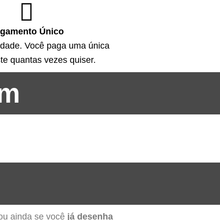
gamento Único
idade. Você paga uma única
ste quantas vezes quiser.
em
 ou ainda se você
já desenha