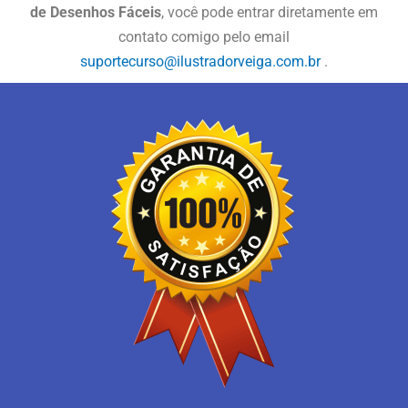
de Desenhos Fáceis
, você pode entrar diretamente em
contato comigo pelo email
suportecurso@ilustradorveiga.com.br
.