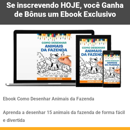
l
Se inscrevendo HOJE, você Ganha
a
de Bônus um Ebook Exclusivo
s
s
i
f
i
c
a
d
o
c
o
Ebook Como Desenhar Animais da Fazenda
m
o
Aprenda a desenhar 15 animais da fazenda de forma fácil
5
e divertida