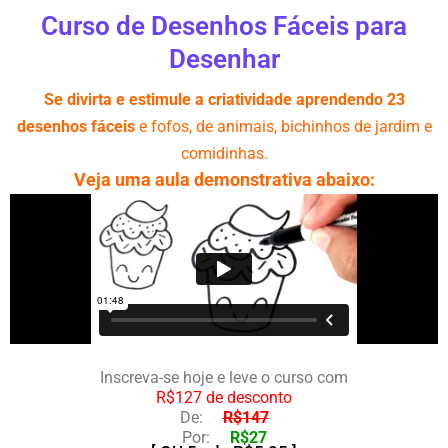
Ir
Curso de Desenhos Fáceis para
para
Desenhar
o
conteúdo
Se divirta e estimule a criatividade aprendendo 23
desenhos fáceis
e fofos, de animais, bichinhos de jardim e
comidinhas.
Veja uma aula demonstrativa abaixo:
Inscreva-se hoje e leve o curso com
R$127 de desconto
De:
R$147
Por:
R$27