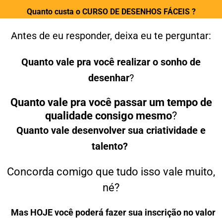
d
e
Quanto custa o CURSO DE DESENHOS FÁCEIS ?
5
Antes de eu responder, deixa eu te perguntar:
Quanto vale pra você realizar o sonho de
desenhar
?
Quanto vale pra você passar um tempo de
qualidade consigo mesmo
?
Quanto vale
desenvolver sua criatividade e
talento?
Concorda comigo que tudo isso vale muito,
né?
Mas HOJE você poderá fazer sua inscrição no valor