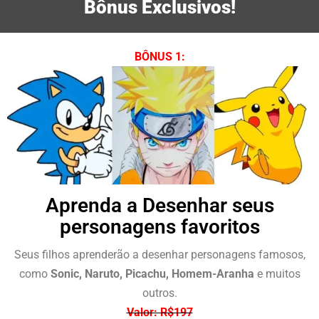
5
Bônus Exclusivos!
de
5
BÔNUS 1:
Aprenda a Desenhar seus
personagens favoritos
Seus filhos aprenderão a desenhar personagens famosos,
como
Sonic, Naruto, Picachu, Homem-Aranha
e muitos
outros.
Valor: R$197