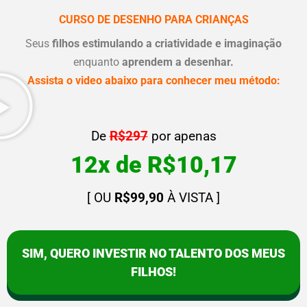
CURSO DE DESENHO PARA CRIANÇAS
Seus
filhos estimulando a criatividade e imaginação
enquanto
aprendem a desenhar.
Assista o video abaixo para conhecer meu método:
De
R$297
por apenas
12x de R$10,17
[ OU
R$99,90
À VISTA ]
SIM, QUERO INVESTIR NO TALENTO DOS MEUS
FILHOS!