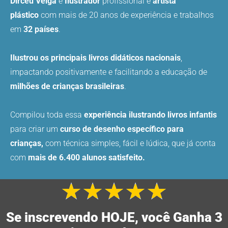
Dirceu Veiga
é
Ilustrador
profissional e
artista
plástico
com mais de 20 anos de experiência e trabalhos
em
32 países
.
Ilustrou os principais livros didáticos nacionais
,
impactando positivamente e facilitando a educação de
milhões de crianças brasileiras
.
Compilou toda essa
experiência ilustrando livros infantis
para criar um
curso de desenho específico para
crianças,
com técnica simples, fácil e lúdica, que já conta
com
mais de 6.400 alunos satisfeito.
★
★
★
★
★
Class
como
Se inscrevendo HOJE, você Ganha 3