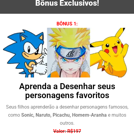
5
Bônus Exclusivos!
de
5
BÔNUS 1:
Aprenda a Desenhar seus
personagens favoritos
Seus filhos aprenderão a desenhar personagens famosos,
como
Sonic, Naruto, Picachu, Homem-Aranha
e muitos
outros.
Valor: R$197