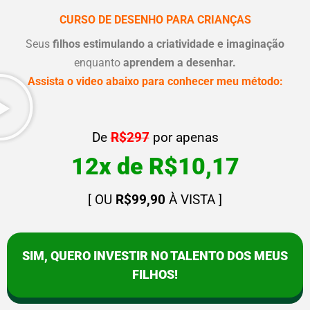
CURSO DE DESENHO PARA CRIANÇAS
Seus
filhos estimulando a criatividade e imaginação
enquanto
aprendem a desenhar.
Assista o video abaixo para conhecer meu método:
De
R$297
por apenas
12x de R$10,17
[ OU
R$99,90
À VISTA ]
SIM, QUERO INVESTIR NO TALENTO DOS MEUS
FILHOS!