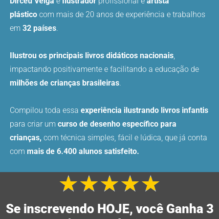
Dirceu Veiga
é
Ilustrador
profissional e
artista
plástico
com mais de 20 anos de experiência e trabalhos
em
32 países
.
Ilustrou os principais livros didáticos nacionais
,
impactando positivamente e facilitando a educação de
milhões de crianças brasileiras
.
Compilou toda essa
experiência ilustrando livros infantis
para criar um
curso de desenho específico para
crianças,
com técnica simples, fácil e lúdica, que já conta
com
mais de 6.400 alunos satisfeito.
★
★
★
★
★
Class
como
Se inscrevendo HOJE, você Ganha 3