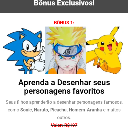
5
Bônus Exclusivos!
de
5
BÔNUS 1:
Aprenda a Desenhar seus
personagens favoritos
Seus filhos aprenderão a desenhar personagens famosos,
como
Sonic, Naruto, Picachu, Homem-Aranha
e muitos
outros.
Valor: R$197