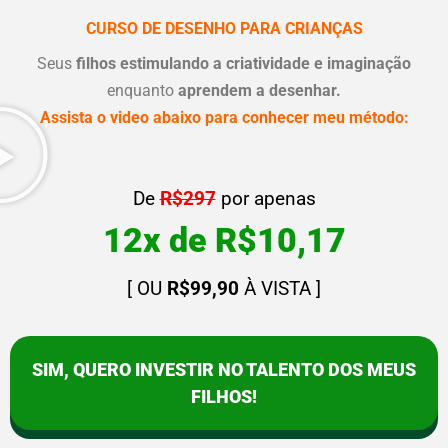
CURSO DE DESENHO PARA CRIANÇAS
Seus
filhos estimulando a criatividade e imaginação
enquanto
aprendem a desenhar.
Assista o video abaixo para conhecer meu método:
De
R$297
por apenas
12x de R$10,17
[ OU
R$99,90
À VISTA ]
SIM, QUERO INVESTIR NO TALENTO DOS MEUS
FILHOS!