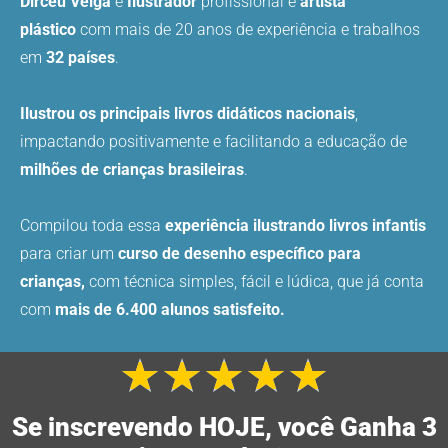
Dirceu Veiga
é
Ilustrador
profissional e
artista
plástico
com mais de 20 anos de experiência e trabalhos
em
32 países
.
Ilustrou os principais livros didáticos nacionais
,
impactando positivamente e facilitando a educação de
milhões de crianças brasileiras
.
Compilou toda essa
experiência ilustrando livros infantis
para criar um
curso de desenho específico para
crianças,
com técnica simples, fácil e lúdica, que já conta
com
mais de 6.400 alunos satisfeito.
★
★
★
★
★
Class
como
Se inscrevendo HOJE, você Ganha 3